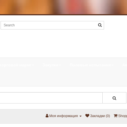
торговой марке
Закупки
Полевые испытания
А
Моя информация
Закладки (0)
Shopp