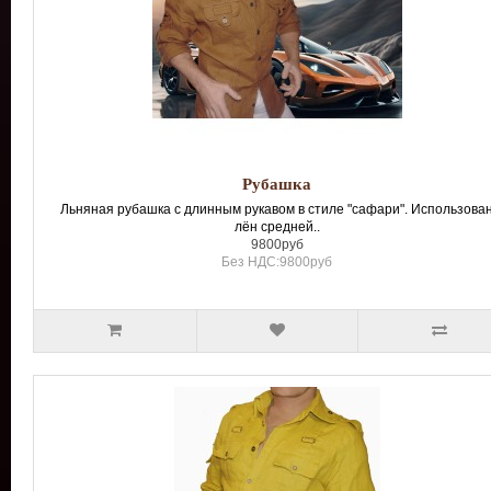
Рубашка
Льняная рубашка с длинным рукавом в стиле "сафари". Использова
лён средней..
9800руб
Без НДС:9800руб