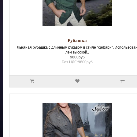
Рубашка
Льняная рубашка с длинным рукавом в стиле "сафари". Использова
лён высокой..
9800руб
Без НДС:9800руб