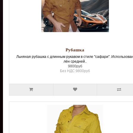
Рубашка
Льняная рубашка с длинным рукавом в стиле "сафари". Использова
лён средней..
9800руб
Без НДС:9800руб