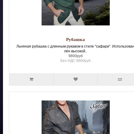
Рубашка
Льняная рубашка с длинным рукавом в стиле "сафари". Использова
лён высокой..
9800руб
Без НДС:9800руб