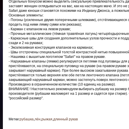
Отдельныv бонусом можно выделить сексуальную привлекательность д
заставят женщин оглядываться на вас, как на настоящих мачо. И это не 
Safari даже юноши становятся похожими на Индиану Джонса, а пожилые
Основные элементы:
- Погоны (усиленные двумя поперечными шлевками), отстёгивающиеся 
продеть под ними лямку сумки или рюкзака);
- Карман с клапаном на левом рукаве;
- Прочные металлические (тёмная травлёная латунь) четырёхдырочные
- Каркасные швы для создания дополнительных узлов прочности и подд
сзади и 2 на рукавах;
- Эксклюзивная конструкция клапанов на карманах;
- Швы отстрочены специальной толстой контрастной нитью повышенной
- Нашивка с вышитым логотипом "Safari" на правом рукаве.
- Нарукавные клапаны (лямки) регулируются петлями под пуговицы для р
пристёгиваются, на специальную пуговицу на рукаве (на правом рукаве
закрывает нарукавный карман). При более высоком закатывании рукава 
пристёгивается только верхняя или обе петли ленточного клапана (петл
закрывающий нарукавный карман, можно застегнуть поверх ленточного кл
Произведено в ограниченном количестве (10 единиц на размер).
ВНИМАНИЕ ! Настоятельно рекомендуем выбирать рубашку на размер б
производителя (рубашки маломерят на 1 размер и садятся при стирке)
"российский размер".
Метки:
рубашка
,
лён
,
рыжая
,
длинный рукав