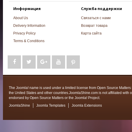
Информация
Служба поддержки
About Us
Связаться с нами
Delivery Information
Возврат товара
Privacy Policy
Карта сайта
Terms & Conditions
The Joomla! name is used under a limited license from Open Source Matters 
the United States and other countries.JoomlaShine.com is not affiliated with o
endorsed by Open Source Matters or the Joomla! Project.
JoomlaShine
Joomla Templates
Joomla Extensions