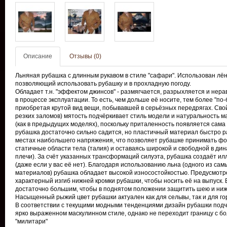
Описание
Отзывы (0)
Льняная рубашка с длинным рукавом в стиле "сафари". Использован лён
позволяющий использовать рубашку и в прохладную погоду.
Обладает т.н. "эффектом джинсов" - размягчается, разрыхляется и нер
в процессе эксплуатации. То есть, чем дольше её носите, тем более "по-
приобретая крутой вид вещи, побывавшей в серьёзных передрягах. Сво
резких заломов) мятость подчёркивает стиль модели и натуральность м
(как в предыдущих моделях), поскольку приталенность появляется сама 
рубашка достаточно сильно садится, но пластичный материал быстро р
местах наибольшего напряжения, что позволяет рубашке принимать фо
статичные области тела (талия) и оставаясь широкой и свободной в дин
плечи). За счёт указанных трансформаций силуэта, рубашка создаёт и
(даже если у вас её нет). Благодаря использованию льна (одного из са
материалов) рубашка обладает высокой износостойкостью. Предусмотр
характерный изгиб нижней кромки рубашки, чтобы носить её на выпуск.
достаточно большим, чтобы в поднятом положении защитить шею и ниж
Насыщенный рыжий цвет рубашки актуален как для сельвы, так и для го
В соответствии с текущими модными тенденциями дизайн рубашки подч
ярко выраженном маскулинном стиле, однако не переходит границу с б
"милитари"